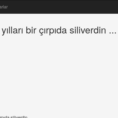
arlar
lları bir çırpıda siliverdin ...
pıda siliverdin ...