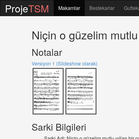
Proje
TSM
Makamlar
Bestekarlar
Guftek
Niçin o güzelim mutlu yı
Notalar
Versiyon 1 (Slideshow olarak)
Sarki Bilgileri
Sarki Adi: Niçin o güzelim mutlu yılları bir çır