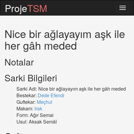
Proje
TSM
Togg
navig
Nice bir ağlayayım aşk ile
her gâh meded
Notalar
Sarki Bilgileri
Sarki Adi: Nice bir ağlayayım aşk ile her gâh meded
Bestekar:
Dede Efendi
Guftekar:
Meçhul
Makam:
Irak
Form: Ağır Semai
Usul: Aksak Semâî