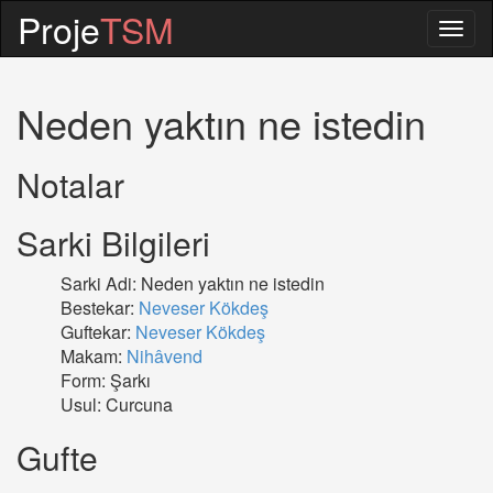
Proje
TSM
Togg
navig
Neden yaktın ne istedin
Notalar
Sarki Bilgileri
Sarki Adi: Neden yaktın ne istedin
Bestekar:
Neveser Kökdeş
Guftekar:
Neveser Kökdeş
Makam:
Nihâvend
Form: Şarkı
Usul: Curcuna
Gufte