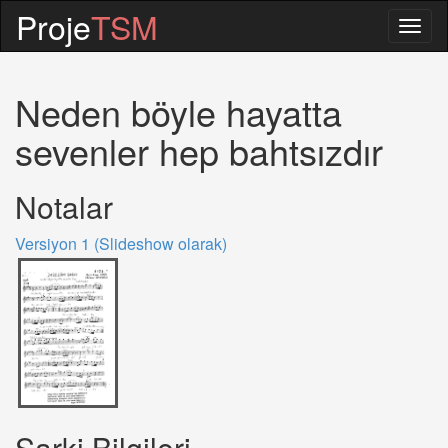
Proje
TSM
Togg
navig
Neden böyle hayatta
sevenler hep bahtsızdır
Notalar
Versiyon 1 (Slideshow olarak)
Sarki Bilgileri