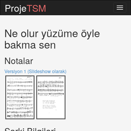
Proje
TSM
Togg
navig
Ne olur yüzüme öyle
bakma sen
Notalar
Versiyon 1 (Slideshow olarak)
Sarki Bilgileri