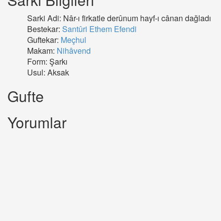
Sarki Adi: Nâr-ı firkatle derûnum hayf-ı cânan dağladı
Bestekar:
Santûri Ethem Efendi
Guftekar:
Meçhul
Makam:
Nihâvend
Form: Şarkı
Usul: Aksak
Gufte
Yorumlar