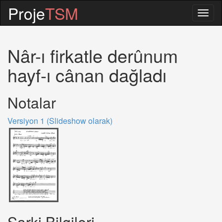
Proje
TSM
Togg
navig
Nâr-ı firkatle derûnum
hayf-ı cânan dağladı
Notalar
Versiyon 1 (Slideshow olarak)
Sarki Bilgileri