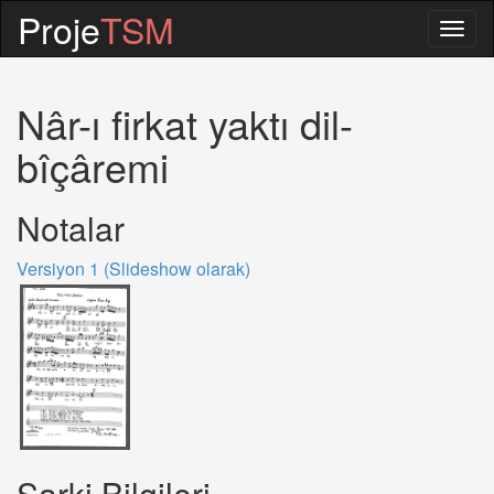
Proje
TSM
Togg
navig
Nâr-ı firkat yaktı dil-
bîçâremi
Notalar
Versiyon 1 (Slideshow olarak)
Sarki Bilgileri