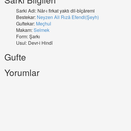
Sarki Adi: Nâr-ı firkat yaktı dil-bîçâremi
Bestekar:
Neyzen Ali Rızâ Efendi(Şeyh)
Guftekar:
Meçhul
Makam:
Selmek
Form: Şarkı
Usul: Devr-i Hindî
Gufte
Yorumlar