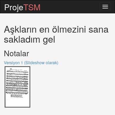
Proje
TSM
Togg
navig
Aşkların en ölmezini sana
sakladım gel
Notalar
Versiyon 1 (Slideshow olarak)