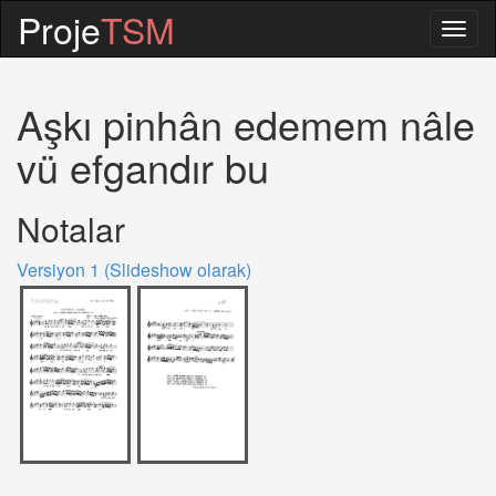
Proje
TSM
Togg
navig
Aşkı pinhân edemem nâle
vü efgandır bu
Notalar
Versiyon 1 (Slideshow olarak)