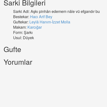
Sarki Bilgileri
Sarki Adi: Aşkı pinhân edemem nâle vü efgandır bu
Bestekar:
Hacı Arif Bey
Guftekar:
Leylâ Hanım-İzzet Molla
Makam:
Karcığar
Form: Şarkı
Usul: Düyek
Gufte
Yorumlar