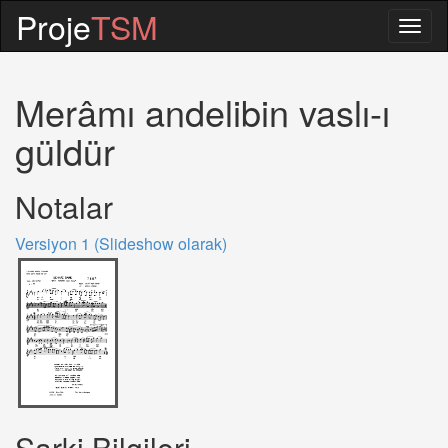
Proje
TSM
Togg
navig
Merâmı andelibin vaslı-ı
güldür
Notalar
Versiyon 1 (Slideshow olarak)
Sarki Bilgileri