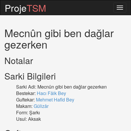
Proje
TSM
Togg
navig
Mecnûn gibi ben dağlar
gezerken
Notalar
Sarki Bilgileri
Sarki Adi: Mecnûn gibi ben dağlar gezerken
Bestekar:
Hacı Fâik Bey
Guftekar:
Mehmet Hafîd Bey
Makam:
Gülizâr
Form: Şarkı
Usul: Aksak