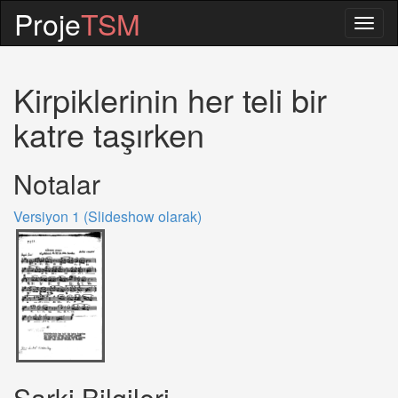
Proje
TSM
Togg
navig
Kirpiklerinin her teli bir
katre taşırken
Notalar
Versiyon 1 (Slideshow olarak)
Sarki Bilgileri