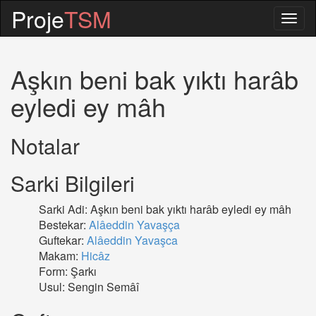
Proje
TSM
Togg
navig
Aşkın beni bak yıktı harâb
eyledi ey mâh
Notalar
Sarki Bilgileri
Sarki Adi: Aşkın beni bak yıktı harâb eyledi ey mâh
Bestekar:
Alâeddin Yavaşça
Guftekar:
Alâeddin Yavaşca
Makam:
Hicâz
Form: Şarkı
Usul: Sengin Semâî