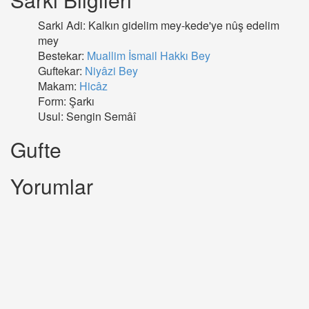
Sarki Adi: Kalkın gidelim mey-kede'ye nûş edelim
mey
Bestekar:
Muallim İsmail Hakkı Bey
Guftekar:
Niyâzi Bey
Makam:
Hicâz
Form: Şarkı
Usul: Sengin Semâî
Gufte
Yorumlar