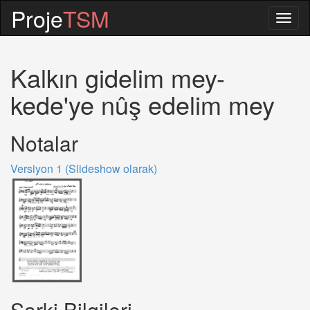
Proje
TSM
Togg
navig
Kalkın gidelim mey-
kede'ye nûş edelim mey
Notalar
Versiyon 1 (Slideshow olarak)
Sarki Bilgileri