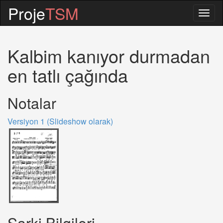
Proje
TSM
Togg
navig
Kalbim kanıyor durmadan
en tatlı çağında
Notalar
Versiyon 1 (Slideshow olarak)
Sarki Bilgileri