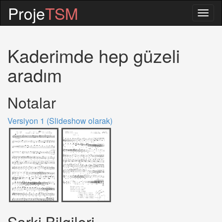
Proje
TSM
Togg
navig
Kaderimde hep güzeli
aradım
Notalar
Versiyon 1 (Slideshow olarak)
Sarki Bilgileri