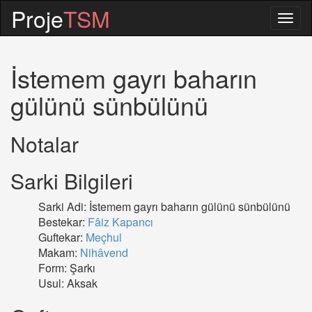
Proje
TSM
Togg
navig
İstemem gayrı baharın
gülünü sünbülünü
Notalar
Sarki Bilgileri
Sarki Adi: İstemem gayrı baharın gülünü sünbülünü
Bestekar:
Fâiz Kapancı
Guftekar:
Meçhul
Makam:
Nihâvend
Form: Şarkı
Usul: Aksak