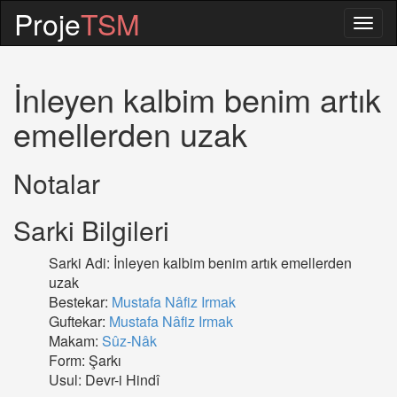
Proje
TSM
Togg
navig
İnleyen kalbim benim artık
emellerden uzak
Notalar
Sarki Bilgileri
Sarki Adi: İnleyen kalbim benim artık emellerden
uzak
Bestekar:
Mustafa Nâfiz Irmak
Guftekar:
Mustafa Nâfiz Irmak
Makam:
Sûz-Nâk
Form: Şarkı
Usul: Devr-i Hindî