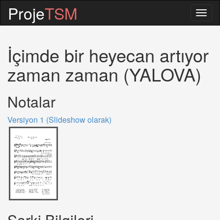
Proje
TSM
Togg
navig
İçimde bir heyecan artıyor
zaman zaman (YALOVA)
Notalar
Versiyon 1 (Slideshow olarak)
Sarki Bilgileri