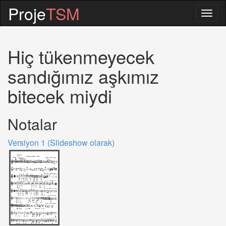
Proje
TSM
Togg
navig
Hiç tükenmeyecek
sandığımız aşkımız
bitecek miydi
Notalar
Versiyon 1 (Slideshow olarak)