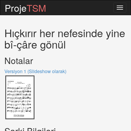
Proje
TSM
Togg
navig
Hıçkırır her nefesinde yine
bî-çâre gönül
Notalar
Versiyon 1 (Slideshow olarak)
Sarki Bilgileri