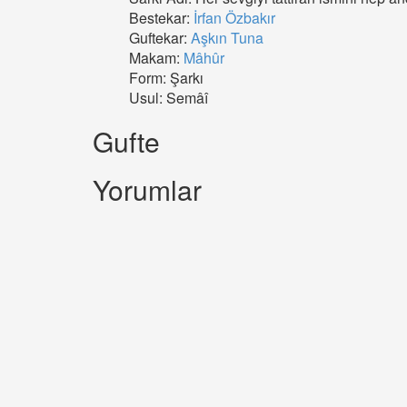
Bestekar:
İrfan Özbakır
Guftekar:
Aşkın Tuna
Makam:
Mâhûr
Form: Şarkı
Usul: Semâî
Gufte
Yorumlar