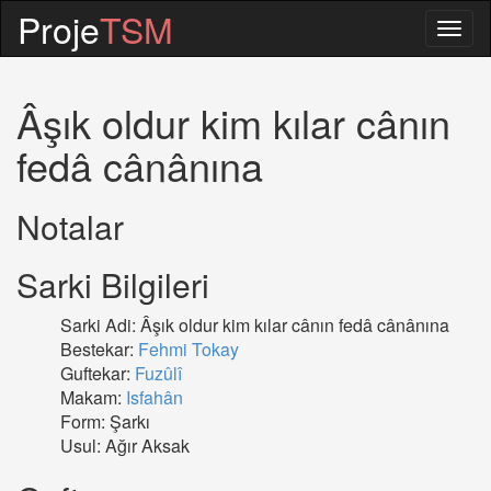
Proje
TSM
Togg
navig
Âşık oldur kim kılar cânın
fedâ cânânına
Notalar
Sarki Bilgileri
Sarki Adi: Âşık oldur kim kılar cânın fedâ cânânına
Bestekar:
Fehmi Tokay
Guftekar:
Fuzûlî
Makam:
Isfahân
Form: Şarkı
Usul: Ağır Aksak