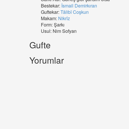
Bestekar:
İsmail Demirkıran
Guftekar:
Tâlibî Coşkun
Makam:
Nikrîz
Form: Şarkı
Usul: Nim Sofyan
Gufte
Yorumlar