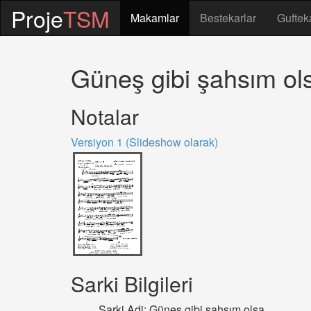
Proje
TSM
Makamlar
Bestekarlar
Guftek
Güneş gibi şahsım ol
Notalar
Versiyon 1 (Slideshow olarak)
Sarki Bilgileri
Sarki Adi: Güneş gibi şahsım olsa