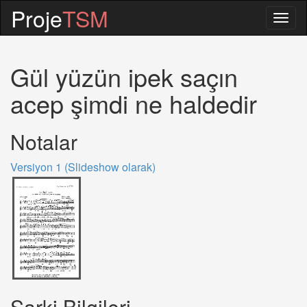
Proje
TSM
Togg
navig
Gül yüzün ipek saçın
acep şimdi ne haldedir
Notalar
Versiyon 1 (Slideshow olarak)
Sarki Bilgileri