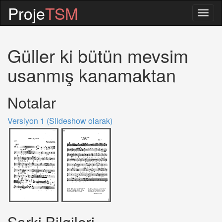
Proje
TSM
Togg
navig
Güller ki bütün mevsim
usanmış kanamaktan
Notalar
Versiyon 1 (Slideshow olarak)
Sarki Bilgileri