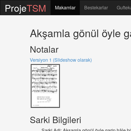
Proje
TSM
Makamlar
Bestekarlar
Guftek
Akşamla gönül öyle g
Notalar
Versiyon 1 (Slideshow olarak)
Sarki Bilgileri
Sarki Adi: Akşamla gönül öyle garip hâle 