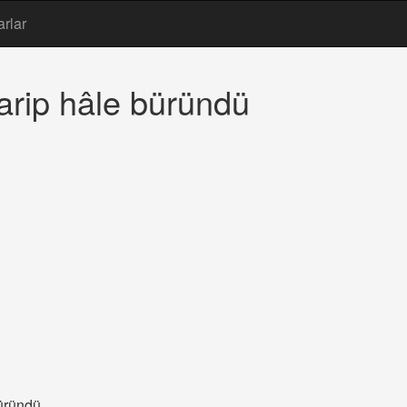
arlar
arip hâle büründü
büründü