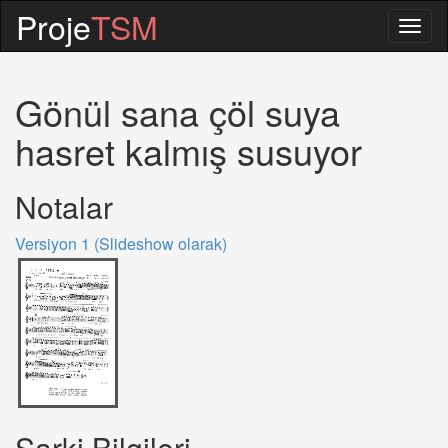
Proje
TSM
Togg
navig
Gönül sana çöl suya
hasret kalmış susuyor
Notalar
Versiyon 1 (Slideshow olarak)
Sarki Bilgileri