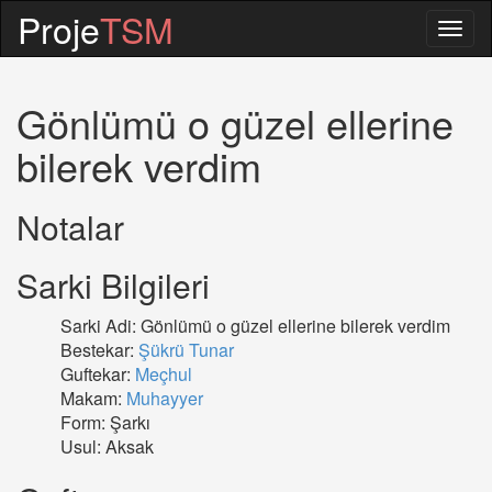
Proje
TSM
Togg
navig
Gönlümü o güzel ellerine
bilerek verdim
Notalar
Sarki Bilgileri
Sarki Adi: Gönlümü o güzel ellerine bilerek verdim
Bestekar:
Şükrü Tunar
Guftekar:
Meçhul
Makam:
Muhayyer
Form: Şarkı
Usul: Aksak