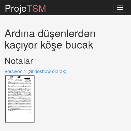
Proje
TSM
Togg
navig
Ardına düşenlerden
kaçıyor köşe bucak
Notalar
Versiyon 1 (Slideshow olarak)