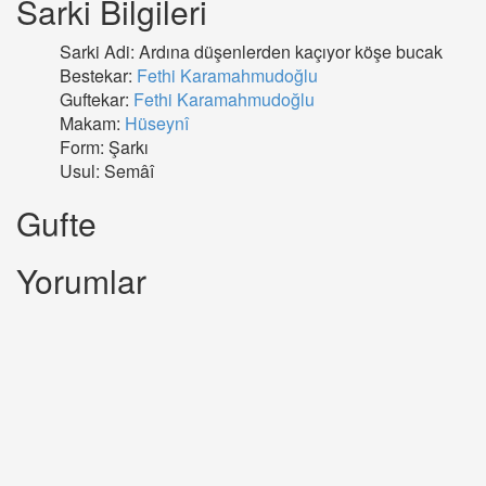
Sarki Bilgileri
Sarki Adi: Ardına düşenlerden kaçıyor köşe bucak
Bestekar:
Fethi Karamahmudoğlu
Guftekar:
Fethi Karamahmudoğlu
Makam:
Hüseynî
Form: Şarkı
Usul: Semâî
Gufte
Yorumlar