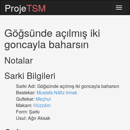
Proje
TSM
Togg
navig
Göğsünde açılmış iki
goncayla baharsın
Notalar
Sarki Bilgileri
Sarki Adi: Göğsünde açılmış iki goncayla baharsın
Bestekar:
Mustafa Nâfiz Irmak
Guftekar:
Meçhul
Makam:
Hüzzâm
Form: Şarkı
Usul: Ağır Aksak