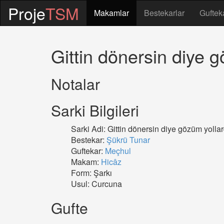
Proje
TSM
Makamlar
Bestekarlar
Guftek
Gittin dönersin diye g
Notalar
Sarki Bilgileri
Sarki Adi: Gittin dönersin diye gözüm yollar
Bestekar:
Şükrü Tunar
Guftekar:
Meçhul
Makam:
Hicâz
Form: Şarkı
Usul: Curcuna
Gufte