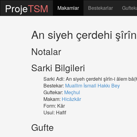
Proje
TSM
Makamlar
Bestekarlar
Guftek
An siyeh çerdehi şîr
Notalar
Sarki Bilgileri
Sarki Adi: An siyeh çerdehi şîrîn-i âlem b
Bestekar:
Muallim İsmail Hakkı Bey
Guftekar:
Meçhul
Makam:
Hicâzkâr
Form: Kâr
Usul: Hafif
Gufte