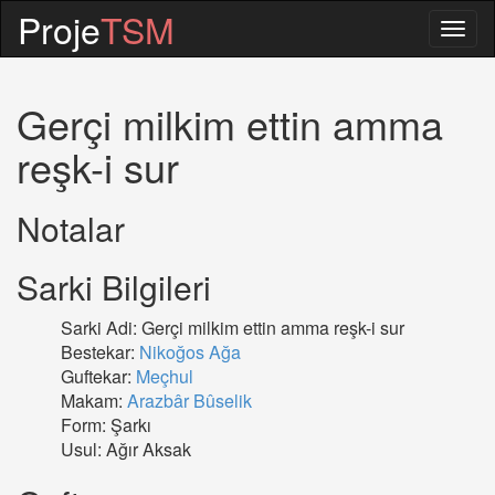
Proje
TSM
Togg
navig
Gerçi milkim ettin amma
reşk-i sur
Notalar
Sarki Bilgileri
Sarki Adi: Gerçi milkim ettin amma reşk-i sur
Bestekar:
Nikoğos Ağa
Guftekar:
Meçhul
Makam:
Arazbâr Bûselik
Form: Şarkı
Usul: Ağır Aksak