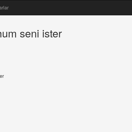
arlar
um seni ister
er