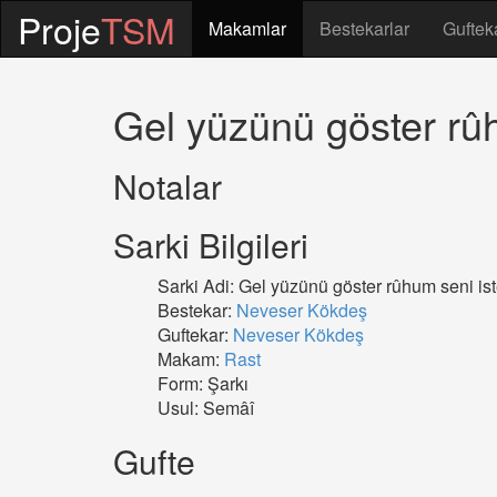
Proje
TSM
Makamlar
Bestekarlar
Guftek
Gel yüzünü göster rûh
Notalar
Sarki Bilgileri
Sarki Adi: Gel yüzünü göster rûhum seni ist
Bestekar:
Neveser Kökdeş
Guftekar:
Neveser Kökdeş
Makam:
Rast
Form: Şarkı
Usul: Semâî
Gufte