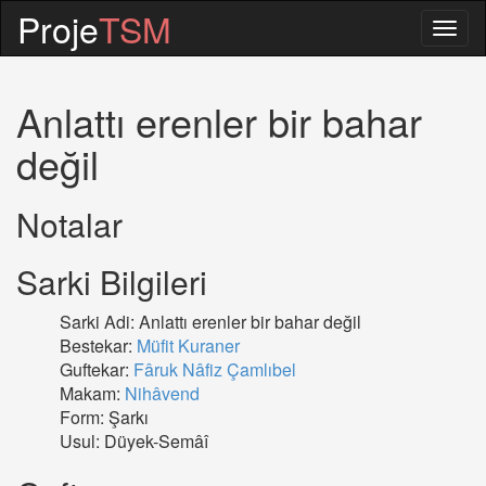
Proje
TSM
Togg
navig
Anlattı erenler bir bahar
değil
Notalar
Sarki Bilgileri
Sarki Adi: Anlattı erenler bir bahar değil
Bestekar:
Müfit Kuraner
Guftekar:
Fâruk Nâfiz Çamlıbel
Makam:
Nihâvend
Form: Şarkı
Usul: Düyek-Semâî