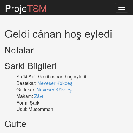
Proje
TSM
Togg
navig
Geldi cânan hoş eyledi
Notalar
Sarki Bilgileri
Sarki Adi: Geldi cânan hoş eyledi
Bestekar:
Neveser Kökdeş
Guftekar:
Neveser Kökdeş
Makam:
Zâvil
Form: Şarkı
Usul: Müsemmen
Gufte