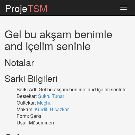
Proje
TSM
Togg
navig
Gel bu akşam benimle
and içelim seninle
Notalar
Sarki Bilgileri
Sarki Adi: Gel bu akşam benimle and içelim seninle
Bestekar:
Şükrü Tunar
Guftekar:
Meçhul
Makam:
Kürdîlî Hicazkâr
Form: Şarkı
Usul: Müsemmen