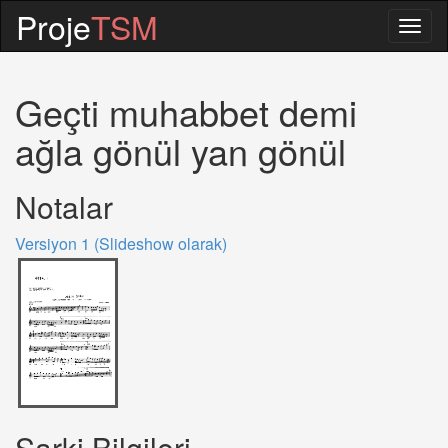
Proje
TSM
Togg
navig
Geçti muhabbet demi
ağla gönül yan gönül
Notalar
Versiyon 1 (Slideshow olarak)
Sarki Bilgileri