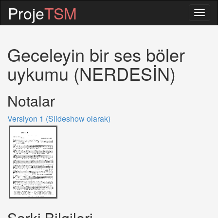
Proje
TSM
Togg
navig
Geceleyin bir ses böler
uykumu (NERDESİN)
Notalar
Versiyon 1 (Slideshow olarak)
Sarki Bilgileri