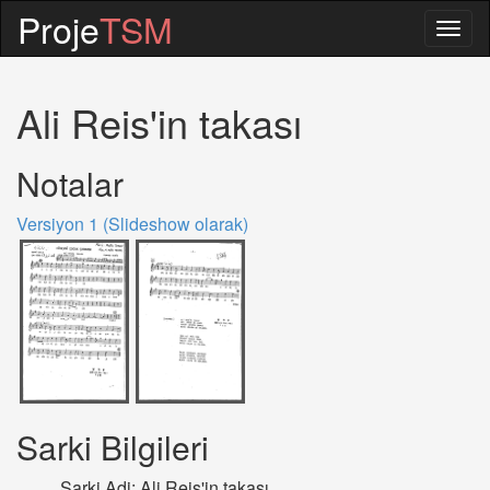
Proje
TSM
Togg
navig
Ali Reis'in takası
Notalar
Versiyon 1 (Slideshow olarak)
Sarki Bilgileri
Sarki Adi: Ali Reis'in takası