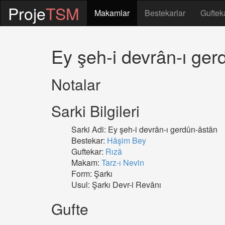
Proje
TSM
Makamlar
Bestekarlar
Guftek
Ey şeh-i devrân-ı ger
Notalar
Sarki Bilgileri
Sarki Adi: Ey şeh-i devrân-ı gerdûn-âstân
Bestekar:
Hâşim Bey
Guftekar:
Rızâ
Makam:
Tarz-ı Nevin
Form: Şarkı
Usul: Şarkı Devr-i Revânı
Gufte