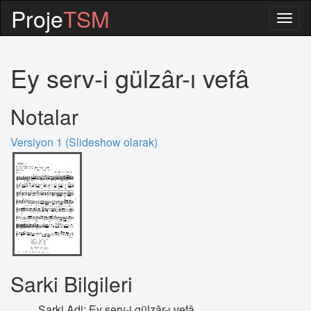
Proje
TSM
Togg
navig
Ey serv-i gülzâr-ı vefâ
Notalar
Versiyon 1 (Slideshow olarak)
Sarki Bilgileri
Sarki Adi: Ey serv-i gülzâr-ı vefâ