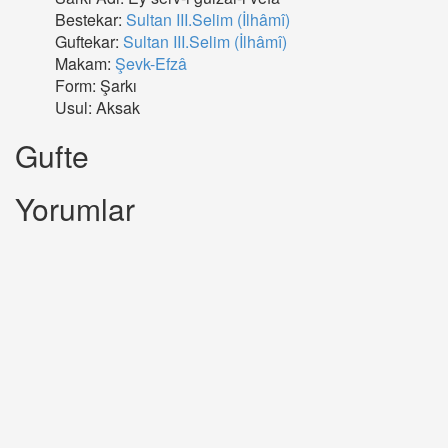
Bestekar:
Sultan III.Selim (İlhâmî)
Guftekar:
Sultan III.Selim (İlhâmî)
Makam:
Şevk-Efzâ
Form: Şarkı
Usul: Aksak
Gufte
Yorumlar