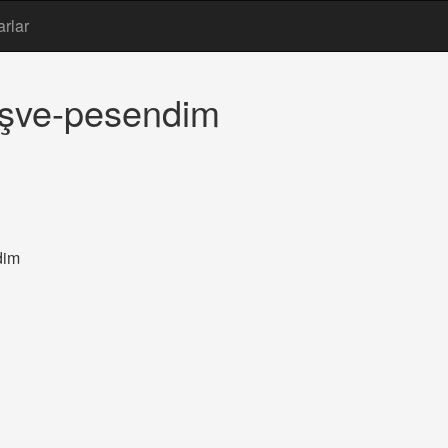
arlar
 işve-pesendim
dim