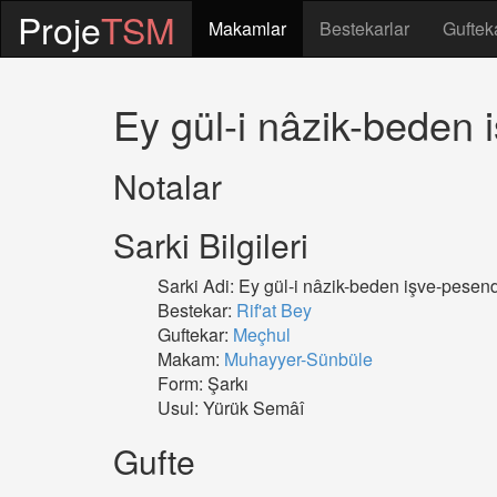
Proje
TSM
Makamlar
Bestekarlar
Guftek
Ey gül-i nâzik-beden
Notalar
Sarki Bilgileri
Sarki Adi: Ey gül-i nâzik-beden işve-pesen
Bestekar:
Rif'at Bey
Guftekar:
Meçhul
Makam:
Muhayyer-Sünbüle
Form: Şarkı
Usul: Yürük Semâî
Gufte