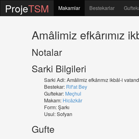
Proje
TSM
Makamlar
Bestekarlar
Guftek
Amâlimiz efkârımız ikb
Notalar
Sarki Bilgileri
Sarki Adi: Amâlimiz efkârımız ikbâl-i vatand
Bestekar:
Rif'at Bey
Guftekar:
Meçhul
Makam:
Hicâzkâr
Form: Şarkı
Usul: Sofyan
Gufte