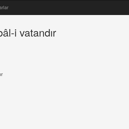
arlar
âl-i vatandır
ır