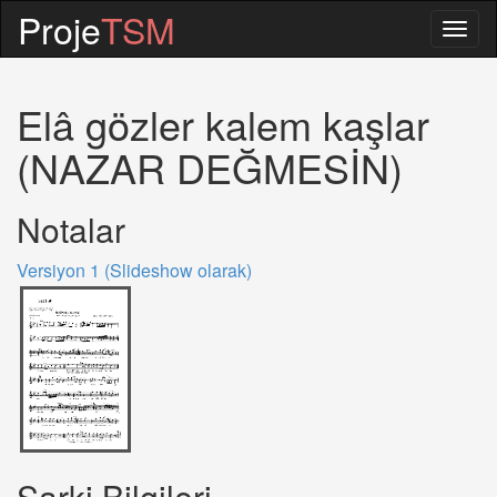
Proje
TSM
Togg
navig
Elâ gözler kalem kaşlar
(NAZAR DEĞMESİN)
Notalar
Versiyon 1 (Slideshow olarak)
Sarki Bilgileri