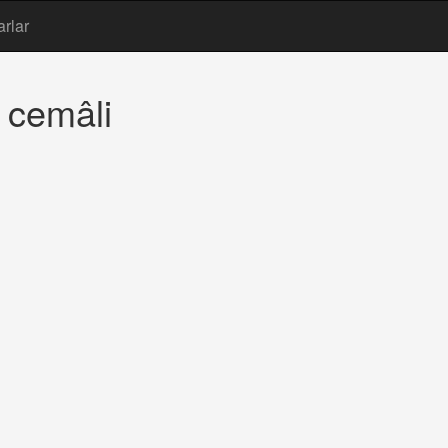
arlar
 cemâli