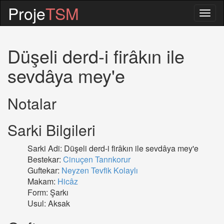
Proje
TSM
Togg
navig
Düşeli derd-i firâkın ile
sevdâya mey'e
Notalar
Sarki Bilgileri
Sarki Adi: Düşeli derd-i firâkın ile sevdâya mey'e
Bestekar:
Cinuçen Tanrıkorur
Guftekar:
Neyzen Tevfik Kolaylı
Makam:
Hicâz
Form: Şarkı
Usul: Aksak