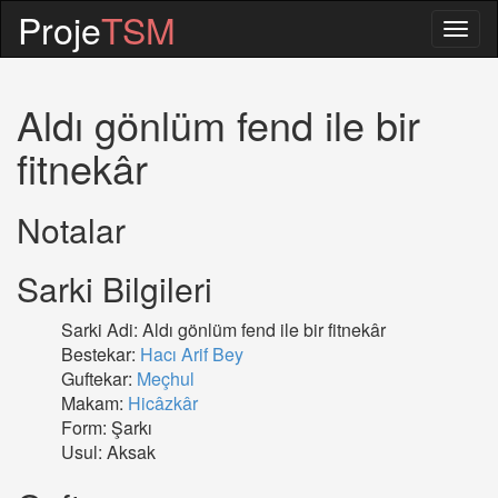
Proje
TSM
Togg
navig
Aldı gönlüm fend ile bir
fitnekâr
Notalar
Sarki Bilgileri
Sarki Adi: Aldı gönlüm fend ile bir fitnekâr
Bestekar:
Hacı Arif Bey
Guftekar:
Meçhul
Makam:
Hicâzkâr
Form: Şarkı
Usul: Aksak