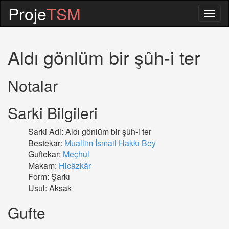
Proje
TSM
Togg
navig
Aldı gönlüm bir şûh-i ter
Notalar
Sarki Bilgileri
Sarki Adi: Aldı gönlüm bir şûh-i ter
Bestekar:
Muallim İsmail Hakkı Bey
Guftekar:
Meçhul
Makam:
Hicâzkâr
Form: Şarkı
Usul: Aksak
Gufte